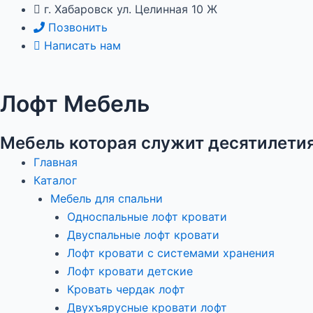
Перейти
Навигация
г. Хабаровск ул. Целинная 10 Ж
к
по
Позвонить
содержимому
записям
Написать нам
Лофт Мебель
Мебель которая служит десятилети
Главная
Каталог
Мебель для спальни
Односпальные лофт кровати
Двуспальные лофт кровати
Лофт кровати с системами хранения
Лофт кровати детские
Кровать чердак лофт
Двухъярусные кровати лофт