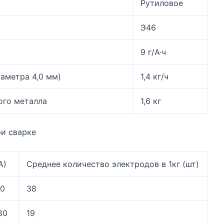
Рутиловое
Э46
9 г/А·ч
аметра 4,0 мм)
1,4 кг/ч
ого металла
1,6 кг
ри сварке
А)
Среднее количество электродов в 1кг (шт)
20
38
80
19