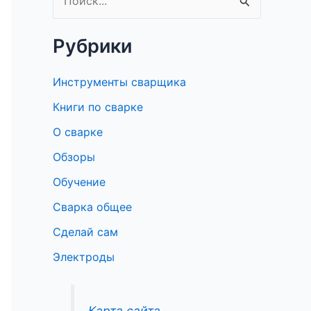
П
о
Рубрики
и
с
Инструменты сварщика
к
Книги по сварке
:
О сварке
Обзоры
Обучение
Сварка общее
Сделай сам
Электроды
Карта сайта