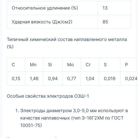
Относительное удлинение (%)
13
Ударная вязкость (Дж/см2)
85
Типичный химический состав наплавленного металла
(%)
С
Mn
Si
Mo
Cr
S
P
0,15
1,46
0,94
0,77
1,04
0,016
0,024
Особые свойства электродов ОЗШ-1
Электроды диаметром 3,0-5,0 мм используют в
качестве наплавочных (тип Э-16Г2ХМ по ГОСТ
10051-75)