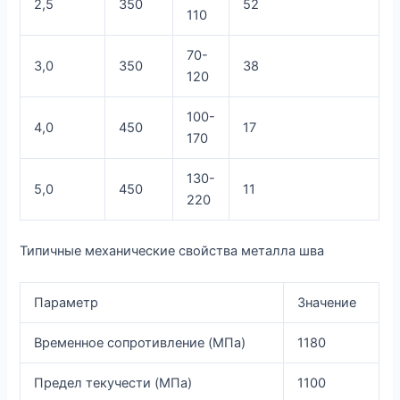
2,5
350
52
110
70-
3,0
350
38
120
100-
4,0
450
17
170
130-
5,0
450
11
220
Типичные механические свойства металла шва
Параметр
Значение
Временное сопротивление (МПа)
1180
Предел текучести (МПа)
1100