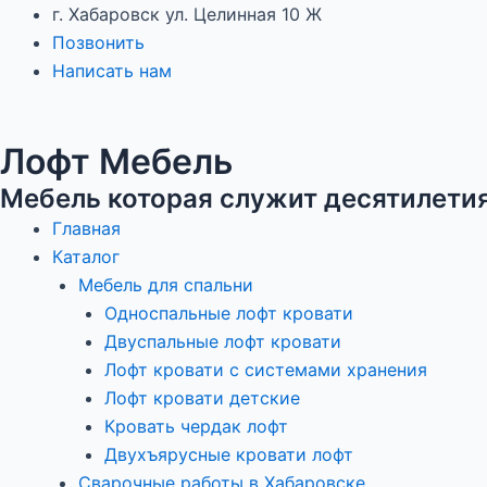
Перейти
Навигация
г. Хабаровск ул. Целинная 10 Ж
к
по
Позвонить
содержимому
записям
Написать нам
Лофт Мебель
Мебель которая служит десятилети
Главная
Каталог
Мебель для спальни
Односпальные лофт кровати
Двуспальные лофт кровати
Лофт кровати с системами хранения
Лофт кровати детские
Кровать чердак лофт
Двухъярусные кровати лофт
Сварочные работы в Хабаровске