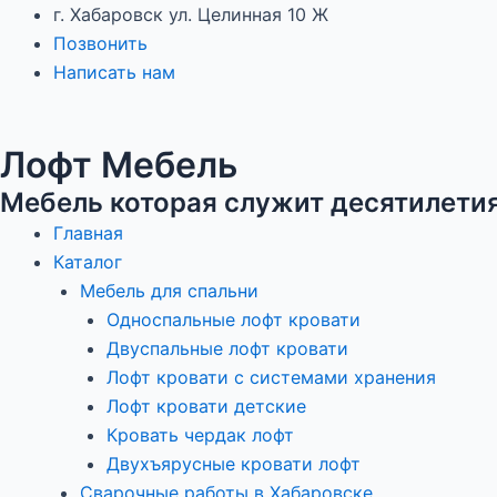
Перейти
Навигация
г. Хабаровск ул. Целинная 10 Ж
к
по
Позвонить
содержимому
записям
Написать нам
Лофт Мебель
Мебель которая служит десятилети
Главная
Каталог
Мебель для спальни
Односпальные лофт кровати
Двуспальные лофт кровати
Лофт кровати с системами хранения
Лофт кровати детские
Кровать чердак лофт
Двухъярусные кровати лофт
Сварочные работы в Хабаровске