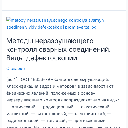
Методы
неразрушающего
контроля
Методы неразрушающего
сварных
соединений.
контроля сварных соединений.
Виды
Виды дефектоскопии
дефектоскопии
О сварке
[ad_1] ГОСТ 18353-79 «Контроль неразрушающий.
Классификация видов и методов» в зависимости от
физических явлений, положенных в основу
неразрушающего контроля подразделяет его на виды:
— оптический, — радиационный, — акустический, —
магнитный, — вихретоковый, — электрический, —
радиоволновой, — тепловой, — проникающими
веществами. Вид контроля – это условная группировка