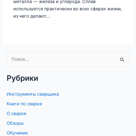
металла — железа и углерода. Сплав
используется практически во всех сферах жизни,
из него делают…
П
о
Рубрики
и
с
Инструменты сварщика
к
Книги по сварке
:
О сварке
Обзоры
Обучение