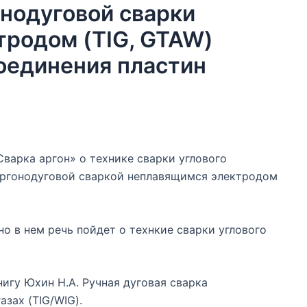
онодуговой сварки
тродом (TIG, GTAW)
соединения пластин
Сварка аргон» о технике сварки углового
аргонодуговой сваркой неплавящимся электродом
о в нем речь пойдет о технкие сварки углового
игу Юхин Н.А. Ручная дуговая сварка
зах (TIG/WIG).