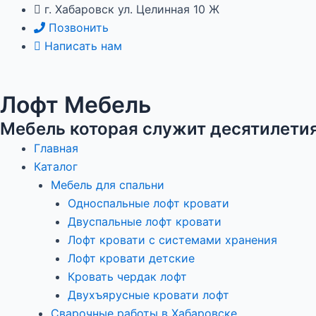
Перейти
Навигация
г. Хабаровск ул. Целинная 10 Ж
к
по
Позвонить
содержимому
записям
Написать нам
Лофт Мебель
Мебель которая служит десятилети
Главная
Каталог
Мебель для спальни
Односпальные лофт кровати
Двуспальные лофт кровати
Лофт кровати с системами хранения
Лофт кровати детские
Кровать чердак лофт
Двухъярусные кровати лофт
Сварочные работы в Хабаровске