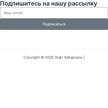
Подпишитесь на нашу рассылку
Your
email
Подписаться
W
T
V
h
e
k
a
l
Copyright © 2026 Лофт Хабаровск |
t
e
s
g
a
r
p
a