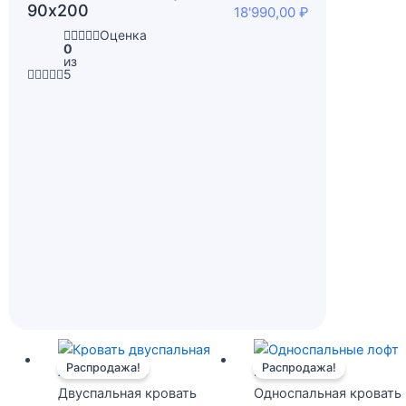
90х200
18'990,00
₽
Оценка
0
из
5
Первоначальная
Текущая
Первонача
Распродажа!
Распродажа!
цена
цена:
цена
составляла
39'990,00 ₽.
составляла
Двуспальная кровать
Односпальная кровать